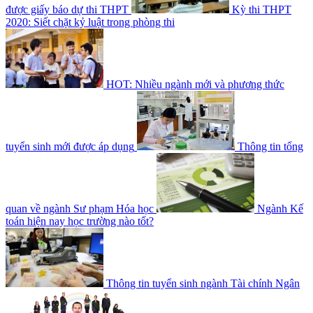
được giấy báo dự thi THPT
Kỳ thi THPT
2020: Siết chặt kỷ luật trong phòng thi
HOT: Nhiều ngành mới và phương thức
tuyển sinh mới được áp dụng
Thông tin tổng
quan về ngành Sư phạm Hóa học
Ngành Kế
toán hiện nay học trường nào tốt?
Thông tin tuyển sinh ngành Tài chính Ngân