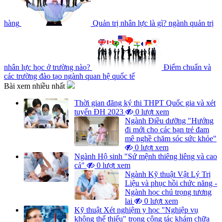
hàng
Quản trị nhân lực là gì? ngành quản trị
nhân lực học ở trường nào?
Điểm chuẩn và
các trường đào tạo ngành quan hệ quốc tế
Bài xem nhiều nhất
Thời gian đăng ký thi THPT Quốc gia và xét
tuyển ĐH 2023
0 lượt xem
Ngành Điều dưỡng "Hướng
đi mới cho các bạn trẻ đam
mê nghề chăm sóc sức khỏe"
0 lượt xem
Ngành Hộ sinh "Sứ mệnh thiêng liêng và cao
cả"
0 lượt xem
Ngành Kỹ thuật Vật Lý Trị
Liệu và phục hồi chức năng -
Ngành học chú trọng tương
lai
0 lượt xem
Kỹ thuật Xét nghiệm y học "Nghiệp vụ
không thể thiếu" trong công tác khám chữa