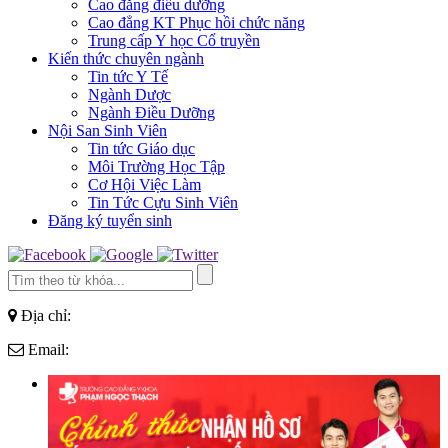
Cao đẳng điều dưỡng
Cao đẳng KT Phục hồi chức năng
Trung cấp Y học Cổ truyền
Kiến thức chuyên ngành
Tin tức Y Tế
Ngành Dược
Ngành Điều Dưỡng
Nội San Sinh Viên
Tin tức Giáo dục
Môi Trường Học Tập
Cơ Hội Việc Làm
Tin Tức Cựu Sinh Viên
Đăng ký tuyển sinh
Địa chỉ:
Email: