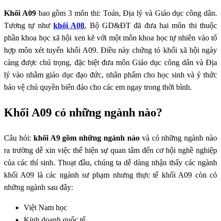
Khối A09
bao gồm 3 môn thi: Toán, Địa lý và Giáo dục công dân.
Tương tự như
khối A08
, Bộ GD&ĐT đã đưa hai môn thi thuộc
phần khoa học xã hội xen kẽ với một môn khoa học tự nhiên vào tổ
hợp môn xét tuyển khối A09. Điều này chứng tỏ khối xã hội ngày
càng được chú trọng, đặc biệt đưa môn Giáo dục công dân và Địa
lý vào nhằm giáo dục đạo đức, nhân phẩm cho học sinh và ý thức
bảo vệ chủ quyền biển đảo cho các em ngay trong thời bình.
Khối A09 có những ngành nào?
Câu hỏi:
khối A9 gồm những ngành nào
và có những ngành nào
ra trường dễ xin việc thể hiện sự quan tâm đến cơ hội nghề nghiệp
của các thí sinh. Thoạt đầu, chúng ta dễ dàng nhận thấy các ngành
khối A09 là các ngành sư phạm nhưng thực tế khối A09 còn có
những ngành sau đây:
Việt Nam học
Kinh doanh quốc tế