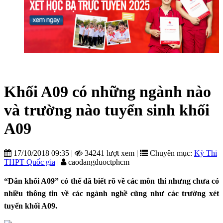
Khối A09 có những ngành nào
và trường nào tuyển sinh khối
A09
17/10/2018 09:35
|
34241 lượt xem
|
Chuyên mục:
Kỳ Thi
THPT Quốc gia
|
caodangduoctphcm
“Dân khối A09” có thể đã biết rõ về các môn thi nhưng chưa có
nhiều thông tin về các ngành nghề cũng như các trường xét
tuyển khối A09.