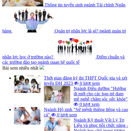
Thông tin tuyển sinh ngành Tài chính Ngân
hàng
Quản trị nhân lực là gì? ngành quản trị
nhân lực học ở trường nào?
Điểm chuẩn và
các trường đào tạo ngành quan hệ quốc tế
Bài xem nhiều nhất
Thời gian đăng ký thi THPT Quốc gia và xét
tuyển ĐH 2023
0 lượt xem
Ngành Điều dưỡng "Hướng
đi mới cho các bạn trẻ đam
mê nghề chăm sóc sức khỏe"
0 lượt xem
Ngành Hộ sinh "Sứ mệnh thiêng liêng và cao
cả"
0 lượt xem
Ngành Kỹ thuật Vật Lý Trị
Liệu và phục hồi chức năng -
Ngành học chú trọng tương