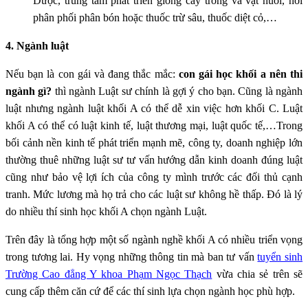
Dược, trung tâm phát triển giống cây trồng và vật nuôi, nơi
phân phối phân bón hoặc thuốc trừ sâu, thuốc diệt cỏ,…
4. Ngành luật
Nếu bạn là con gái và đang thắc mắc:
con gái học khối a nên thi
ngành gì?
thì ngành Luật sư chính là gợi ý cho bạn. Cũng là ngành
luật nhưng ngành luật khối A có thể dễ xin việc hơn khối C. Luật
khối A có thể có luật kinh tế, luật thương mại, luật quốc tế,…Trong
bối cảnh nền kinh tế phát triển mạnh mẽ, công ty, doanh nghiệp lớn
thường thuê những luật sư tư vấn hướng dẫn kinh doanh đúng luật
cũng như bảo vệ lợi ích của công ty mình trước các đối thủ cạnh
tranh. Mức lương mà họ trả cho các luật sư không hề thấp. Đó là lý
do nhiều thí sinh học khối A chọn ngành Luật.
Trên đây là tổng hợp một số ngành nghề khối A có nhiều triển vọng
trong tương lai. Hy vọng những thông tin mà ban tư vấn
tuyển sinh
Trường Cao đẳng Y khoa Phạm Ngọc Thạch
vừa chia sẻ trên sẽ
cung cấp thêm căn cứ để các thí sinh lựa chọn ngành học phù hợp.