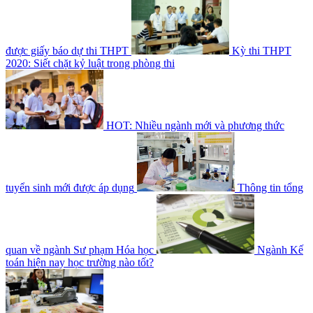
được giấy báo dự thi THPT
Kỳ thi THPT
2020: Siết chặt kỷ luật trong phòng thi
HOT: Nhiều ngành mới và phương thức
tuyển sinh mới được áp dụng
Thông tin tổng
quan về ngành Sư phạm Hóa học
Ngành Kế
toán hiện nay học trường nào tốt?