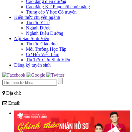
Cao đẳng điều dưỡng
Cao đẳng KT Phục hồi chức năng
Trung cấp Y học Cổ truyền
Kiến thức chuyên ngành
Tin tức Y Tế
Ngành Dược
Ngành Điều Dưỡng
Nội San Sinh Viên
Tin tức Giáo dục
Môi Trường Học Tập
Cơ Hội Việc Làm
Tin Tức Cựu Sinh Viên
Đăng ký tuyển sinh
Địa chỉ:
Email: