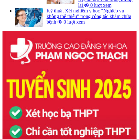
lai
0 lượt xem
Kỹ thuật Xét nghiệm y học "Nghiệp vụ
không thể thiếu" trong công tác khám chữa
bệnh
0 lượt xem