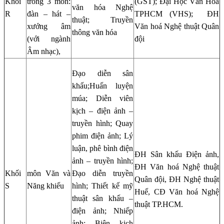
Khối
trong 3 môn:
(GST); Đại Học Văn Hóa
văn hóa Nghệ
R
đàn – hát –
TPHCM (VHS); ĐH
thuật; Truyền
xướng âm
Văn hoá Nghệ thuật Quân
thông văn hóa
(với ngành
đội
Âm nhạc),
Đạo diễn sân
khấu;Huấn luyện
múa; Diễn viên
kịch – điện ảnh –
truyền hình; Quay
phim điện ảnh; Lý
luận, phê bình điện
ĐH Sân khấu Điện ảnh,
ảnh – truyền hình;
ĐH Văn hoá Nghệ thuật
Khối
môn Văn và
Đạo diễn truyền
Quân đội, ĐH Nghệ thuật
S
Năng khiếu
hình; Thiết kế mỹ
Huế, CĐ Văn hoá Nghệ
thuật sân khấu –
thuật TP.HCM.
điện ảnh; Nhiếp
ảnh; Biên kịch