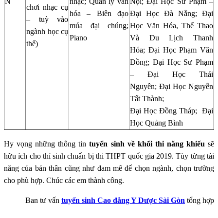
N
nhạc; Quản lý văn
Nội; Đại Học Sư Phạm –
chơi nhạc cụ
hóa – Biên đạo
Đại Học Đà Nẵng; Đại
– tuỳ vào
múa đại chúng;
Học Văn Hóa, Thể Thao
ngành học cụ
Piano
Và Du Lịch Thanh
thể)
Hóa; Đại Học Phạm Văn
Đồng; Đại Học Sư Phạm
– Đại Học Thái
Nguyên; Đại Học Nguyễn
Tất Thành;
Đại Học Đồng Tháp; Đại
Học Quảng Bình
Hy vọng những thông tin
tuyển sinh về khối thi năng khiếu
sẽ
hữu ích cho thí sinh chuẩn bị thi THPT quốc gia 2019. Tùy từng tài
năng của bản thân cũng như đam mê để chọn ngành, chọn trường
cho phù hợp. Chúc các em thành công.
Ban tư vấn
tuyển sinh Cao đẳng Y Dược Sài Gòn
tổng hợp