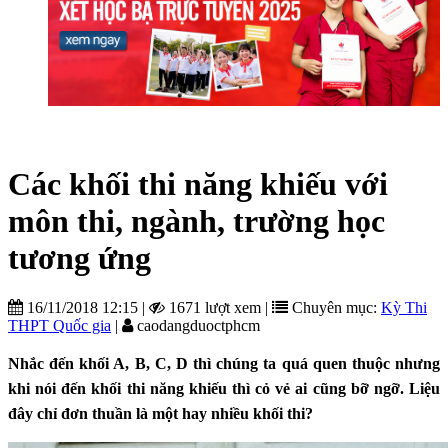
Các khối thi năng khiếu với
môn thi, ngành, trường học
tương ứng
16/11/2018 12:15
|
1671 lượt xem
|
Chuyên mục:
Kỳ Thi
THPT Quốc gia
|
caodangduoctphcm
Nhắc đến khối A, B, C, D thì chúng ta quá quen thuộc nhưng
khi nói đến khối thi năng khiếu thì cỏ vẻ ai cũng bỡ ngỡ. Liệu
đây chỉ đơn thuần là một hay nhiều khối thi?