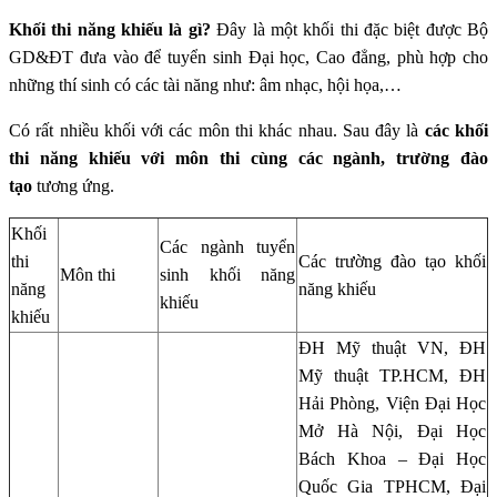
Khối thi năng khiếu là gì?
Đây là một khối thi đặc biệt được Bộ
GD&ĐT đưa vào để tuyển sinh Đại học, Cao đẳng, phù hợp cho
những thí sinh có các tài năng như: âm nhạc, hội họa,…
Có rất nhiều khối với các môn thi khác nhau. Sau đây là
các khối
thi năng khiếu với môn thi cùng các ngành, trường đào
tạo
tương ứng.
Khối
Các ngành tuyển
thi
Các trường đào tạo khối
Môn thi
sinh khối năng
năng
năng khiếu
khiếu
khiếu
ĐH Mỹ thuật VN, ĐH
Mỹ thuật TP.HCM, ĐH
Hải Phòng, Viện Đại Học
Mở Hà Nội, Đại Học
Bách Khoa – Đại Học
Quốc Gia TPHCM, Đại