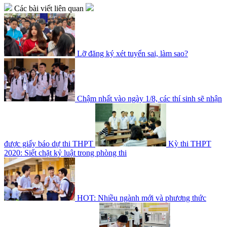
Các bài viết liên quan
Lỡ đăng ký xét tuyển sai, làm sao?
Chậm nhất vào ngày 1/8, các thí sinh sẽ nhận
được giấy báo dự thi THPT
Kỳ thi THPT
2020: Siết chặt kỷ luật trong phòng thi
HOT: Nhiều ngành mới và phương thức