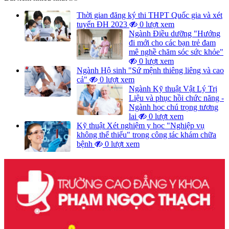
Thời gian đăng ký thi THPT Quốc gia và xét
tuyển ĐH 2023
0 lượt xem
Ngành Điều dưỡng "Hướng
đi mới cho các bạn trẻ đam
mê nghề chăm sóc sức khỏe"
0 lượt xem
Ngành Hộ sinh "Sứ mệnh thiêng liêng và cao
cả"
0 lượt xem
Ngành Kỹ thuật Vật Lý Trị
Liệu và phục hồi chức năng -
Ngành học chú trọng tương
lai
0 lượt xem
Kỹ thuật Xét nghiệm y học "Nghiệp vụ
không thể thiếu" trong công tác khám chữa
bệnh
0 lượt xem