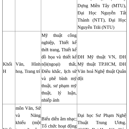
Dựng Miền Tây (MTU),
Đại Học Nguyễn Tất
Thành (NTT), Đại Học
Nguyễn Trãi (NTU)
Mỹ thuật công
nghiệp, Thiết kế
thời trang, Thiết kế
đồ họa và thiết kế
ĐH Mỹ thuật VN, ĐH
Khối
Văn, Hình
nội(ngoại) thất,
Mỹ thuật TP.HCM, ĐH
H
hoạ, Trang trí
Điêu khắc, lịch sử
Văn hoá Nghệ thuật Quân
và phê bình mỹ
đội
thuật, sư phạm mỹ
thuật, lý luận,
nhiếp ảnh
môn Văn, Sử
và Năng
Đại học Sư Phạm Nghệ
Biểu diễn âm nhạc;
khiếu (một
Thuật Trung Ương.
Tổ chức hoạt động