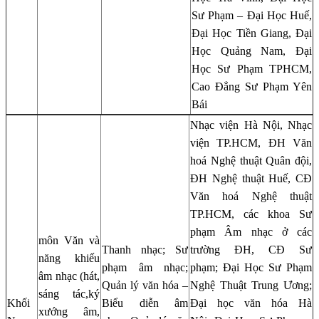
Sư Phạm – Đại Học Huế,
Đại Học Tiền Giang, Đại
Học Quảng Nam, Đại
Học Sư Phạm TPHCM,
Cao Đẳng Sư Phạm Yên
Bái
Nhạc viện Hà Nội, Nhạc
viện TP.HCM, ĐH Văn
hoá Nghệ thuật Quân đội,
ĐH Nghệ thuật Huế, CĐ
Văn hoá Nghệ thuật
TP.HCM, các khoa Sư
phạm Âm nhạc ở các
môn Văn và
Thanh nhạc; Sư
trường ĐH, CĐ Sư
năng khiếu
phạm âm nhạc;
phạm; Đại Học Sư Phạm
âm nhạc (hát,
Quản lý văn hóa –
Nghệ Thuật Trung Ương;
sáng tác,ký
Khối
Biểu diễn âm
Đại học văn hóa Hà
xướng âm,