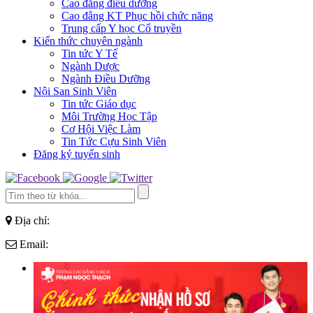
Cao đẳng điều dưỡng
Cao đẳng KT Phục hồi chức năng
Trung cấp Y học Cổ truyền
Kiến thức chuyên ngành
Tin tức Y Tế
Ngành Dược
Ngành Điều Dưỡng
Nội San Sinh Viên
Tin tức Giáo dục
Môi Trường Học Tập
Cơ Hội Việc Làm
Tin Tức Cựu Sinh Viên
Đăng ký tuyển sinh
Địa chỉ:
Email: