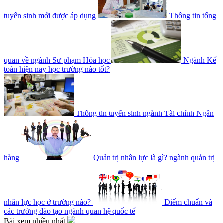
tuyển sinh mới được áp dụng
Thông tin tổng
quan về ngành Sư phạm Hóa học
Ngành Kế
toán hiện nay học trường nào tốt?
Thông tin tuyển sinh ngành Tài chính Ngân
hàng
Quản trị nhân lực là gì? ngành quản trị
nhân lực học ở trường nào?
Điểm chuẩn và
các trường đào tạo ngành quan hệ quốc tế
Bài xem nhiều nhất