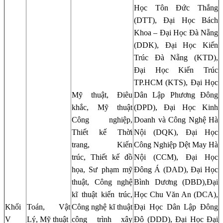
Học Tôn Đức Thắng
(DTT), Đại Học Bách
Khoa – Đại Học Đà Nẵng
(DDK), Đại Học Kiến
Trúc Đà Nẵng (KTD),
Đại Học Kiến Trúc
TP.HCM (KTS), Đại Học
Mỹ thuật, Điêu
Dân Lập Phương Đông
khắc, Mỹ thuật
(DPD), Đại Học Kinh
Công nghiệp,
Doanh và Công Nghệ Hà
Thiết kế Thời
Nội (DQK), Đại Học
trang, Kiến
Công Nghiệp Dệt May Hà
trúc, Thiết kế đồ
Nội (CCM), Đại Học
họa, Sư phạm mỹ
Đông Á (DAD), Đại Học
thuật, Công nghệ
Bình Dương (DBD),Đại
kĩ thuật kiến trúc,
Học Chu Văn An (DCA),
Khối
Toán, Vật
Công nghệ kĩ thuật
Đại Học Dân Lập Đông
V
Lý, Mỹ thuật
công trình xây
Đô (DDD), Đại Học Đại