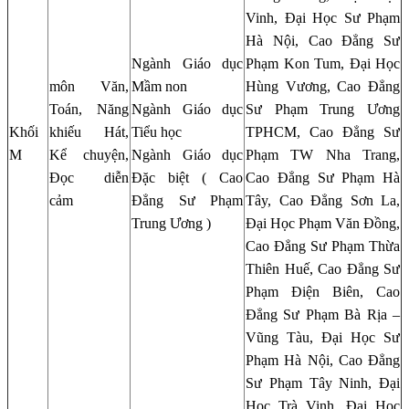
Vinh, Đại Học Sư Phạm
Hà Nội, Cao Đẳng Sư
Ngành Giáo dục
Phạm Kon Tum, Đại Học
môn Văn,
Mầm non
Hùng Vương, Cao Đẳng
Toán, Năng
Ngành Giáo dục
Sư Phạm Trung Ương
Khối
khiếu Hát,
Tiểu học
TPHCM, Cao Đẳng Sư
M
Kể chuyện,
Ngành Giáo dục
Phạm TW Nha Trang,
Đọc diễn
Đặc biệt ( Cao
Cao Đẳng Sư Phạm Hà
cảm
Đẳng Sư Phạm
Tây, Cao Đẳng Sơn La,
Trung Ương )
Đại Học Phạm Văn Đồng,
Cao Đẳng Sư Phạm Thừa
Thiên Huế, Cao Đẳng Sư
Phạm Điện Biên, Cao
Đẳng Sư Phạm Bà Rịa –
Vũng Tàu, Đại Học Sư
Phạm Hà Nội, Cao Đẳng
Sư Phạm Tây Ninh, Đại
Học Trà Vinh, Đại Học