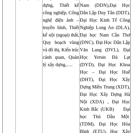
dựng, Thiết kế
Nam (DDN),Đại Học
công nghiệp, Công
Dân Lập Duy Tân (DDT),
nghệ điện ảnh –
Đại Học Kinh Tế Công
truyền hình, Thiết
Nghiệp Long An (DLA),
kế nội (ngoại) thất,
Đại học Nam Cần Thơ
Quy hoạch vùng
(DNC), Đại Học Dân Lập
và đô thị, Kiến trúc
Văn Lang (DVL), Đại
cảnh quan, Quản
Học Yersin Đà Lạt
lý xây dựng,….
(DYD), Đại Học Khoa
Học – Đại Học Huế
(DHT), Đại Học Xây
Dựng Miền Trung (XDT),
Đại Học Xây Dựng Hà
Nội (XDA) , Đại Học
Kinh Bắc (UKB) Đại
học Thủ Dầu Một
(TDM), Đại Học Hòa
Bình (ETU), Học Xây