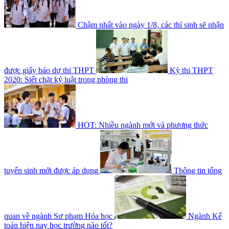
Chậm nhất vào ngày 1/8, các thí sinh sẽ nhận
được giấy báo dự thi THPT
Kỳ thi THPT
2020: Siết chặt kỷ luật trong phòng thi
HOT: Nhiều ngành mới và phương thức
tuyển sinh mới được áp dụng
Thông tin tổng
quan về ngành Sư phạm Hóa học
Ngành Kế
toán hiện nay học trường nào tốt?