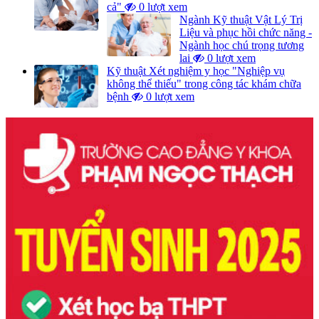
cả"
0 lượt xem
Ngành Kỹ thuật Vật Lý Trị
Liệu và phục hồi chức năng -
Ngành học chú trọng tương
lai
0 lượt xem
Kỹ thuật Xét nghiệm y học "Nghiệp vụ
không thể thiếu" trong công tác khám chữa
bệnh
0 lượt xem