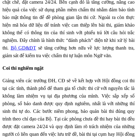
chặt chẽ, đặt camera 24/24. Bên cạnh đó là tăng cường, nâng cao
hiệu quả của việc sử dụng phần mềm chấm thi nhằm đảm bảo tính
bảo mật thông tin để đề phòng gian lận thi cử. Ngoài ra còn thực
hiện mã hóa dữ liệu để tránh việc can thiệp lên bài thi, giám khảo
không thể có thông tin của thí sinh với phiếu trả lời câu hỏi trắc
nghiệm. Đây chính là hình thức “đánh phách” điện tử khi xử lý bài
thi.
Bộ GD&ĐT
sẽ tăng cường hơn nữa về lực lượng thanh tra,
giám sát để kiểm tra việc chấm thi tự luận môn Ngữ văn.
Coi thi nghiêm ngặt
Giảng viên các trường ĐH, CĐ sẽ về kết hợp với Hội đồng coi thi
tại các tỉnh, thành phố để tham gia tổ chức thi cử với nguyên tắc là
không làm nhiệm vụ tại địa phương của mình. Việc sắp xếp số
phòng, số báo danh được quy định nghiêm, nhất là với những thí
sinh thi tự do. Các bước niêm phong, bảo quản bài thi đúng quy
trình theo chỉ đạo của Bộ. Tại các phòng chưa đề thi hay bài thi đều
được đặt camera 24/24 và quy định làm rõ trách nhiệm của những
người có liên quan đến việc lưu trữ đề, bài thi tại cụm hay Hội đồng