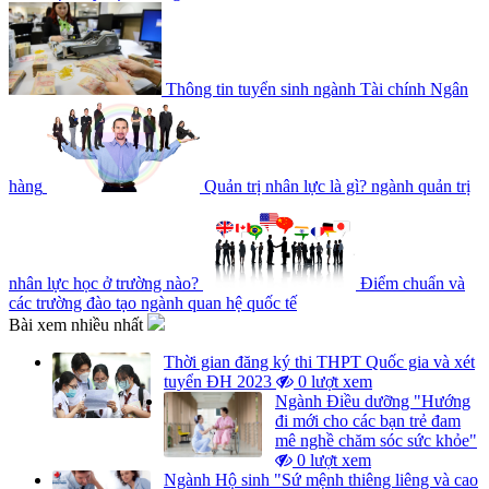
Thông tin tuyển sinh ngành Tài chính Ngân
hàng
Quản trị nhân lực là gì? ngành quản trị
nhân lực học ở trường nào?
Điểm chuẩn và
các trường đào tạo ngành quan hệ quốc tế
Bài xem nhiều nhất
Thời gian đăng ký thi THPT Quốc gia và xét
tuyển ĐH 2023
0 lượt xem
Ngành Điều dưỡng "Hướng
đi mới cho các bạn trẻ đam
mê nghề chăm sóc sức khỏe"
0 lượt xem
Ngành Hộ sinh "Sứ mệnh thiêng liêng và cao