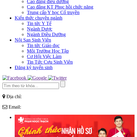
Cao đẳng điều dưỡng
Cao đẳng KT Phục hồi chức năng
Trung cấp Y học Cổ truyền
Kiến thức chuyên ngành
Tin tức Y Tế
Ngành Dược
Ngành Điều Dưỡng
Nội San Sinh Viên
Tin tức Giáo dục
Môi Trường Học Tập
Cơ Hội Việc Làm
Tin Tức Cựu Sinh Viên
Đăng ký tuyển sinh
Địa chỉ:
Email: