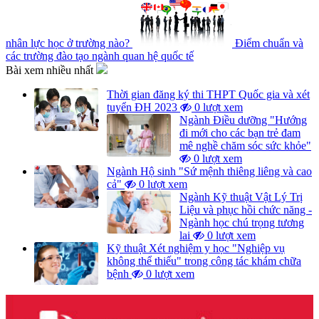
nhân lực học ở trường nào?
Điểm chuẩn và
các trường đào tạo ngành quan hệ quốc tế
Bài xem nhiều nhất
Thời gian đăng ký thi THPT Quốc gia và xét
tuyển ĐH 2023
0 lượt xem
Ngành Điều dưỡng "Hướng
đi mới cho các bạn trẻ đam
mê nghề chăm sóc sức khỏe"
0 lượt xem
Ngành Hộ sinh "Sứ mệnh thiêng liêng và cao
cả"
0 lượt xem
Ngành Kỹ thuật Vật Lý Trị
Liệu và phục hồi chức năng -
Ngành học chú trọng tương
lai
0 lượt xem
Kỹ thuật Xét nghiệm y học "Nghiệp vụ
không thể thiếu" trong công tác khám chữa
bệnh
0 lượt xem