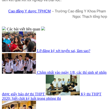
Cao đẳng Y dược TPHCM
 – Trường Cao đẳng Y Khoa Phạm 
Ngọc Thạch tổng hợp
Các bài viết liên quan
Lỡ đăng ký xét tuyển sai, làm sao?
Chậm nhất vào ngày 1/8, các thí sinh sẽ nhận
được giấy báo dự thi THPT
Kỳ thi THPT
2020: Siết chặt kỷ luật trong phòng thi