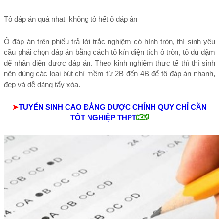
Tô đáp án quá nhạt, không tô hết ô đáp án
Ô đáp án trên phiếu trả lời trắc nghiệm có hình tròn, thí sinh yêu 
cầu phải chọn đáp án bằng cách tô kín diện tích ô tròn, tô đủ đậm 
để nhận điện được đáp án. Theo kinh nghiệm thực tế thì thí sinh 
nên dùng các loại bút chì mềm từ 2B đến 4B để tô đáp án nhanh, 
đẹp và dễ dàng tẩy xóa.
 ➤
TUYỂN SINH CAO ĐẲNG DƯỢC CHÍNH QUY CHỈ CẦN 
TỐT NGHIỆP THPT