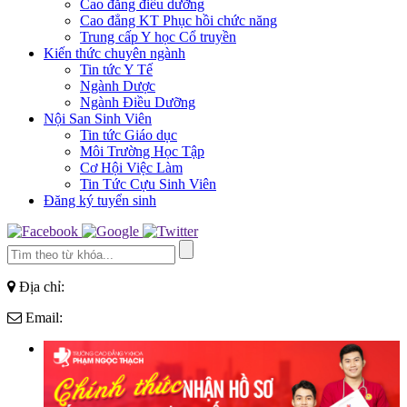
Cao đẳng điều dưỡng
Cao đẳng KT Phục hồi chức năng
Trung cấp Y học Cổ truyền
Kiến thức chuyên ngành
Tin tức Y Tế
Ngành Dược
Ngành Điều Dưỡng
Nội San Sinh Viên
Tin tức Giáo dục
Môi Trường Học Tập
Cơ Hội Việc Làm
Tin Tức Cựu Sinh Viên
Đăng ký tuyển sinh
Địa chỉ:
Email: