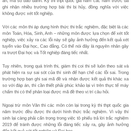
án, mã số báo danh. Kỳ thi thpt quốc gia năm các năm trước đã 
ghi nhận nhiều trường hợp bài thi bị hủy, đồng nghĩa với việc 
không được xét tốt nghiệp.
Với các môn thi áp dụng hình thức thi trắc nghiệm, đặc biệt là các 
môn Toán, Hóa, Sinh, Anh – những môn được lựa chọn để xét tốt 
nghiệp, việc xảy ra các lỗi này sẽ gây ảnh hưởng đến kết quả xét 
tuyển vào Đại học, Cao đẳng. Có thể nói đây là nguyên nhân gây 
ra trượt Đại học và Tốt nghiệp đáng tiếc nhất.
Tuy nhiên, trong quá trình thi, giám thị coi thi sẽ luôn theo sát và 
phát hiện ra sự sai sót của thí sinh để hạn chế các lỗi sai. Trong 
trường hợp bạn ghi sai mã đề và nhận được kết quả thi khác xa 
so với đáp án, thì cần thiết phải phúc khảo lại vì trên thực tế máy 
chấm thi có thể phân loại được mã đề theo vị trí câu hỏi.
Ngoại trừ môn Văn thì các môn còn lại trong kỳ thi thpt quốc gia 
năm trước đều được thi dưới hình thức trắc nghiệm. Vì vậy thí 
sinh lại càng phải cẩn trọng trong việc tô phiếu trả lời trắc nghiệm 
2019 để tránh được những lỗi đáng tiếc xảy ra, gây ảnh hưởng 
đến kết quả xét tốt nghiệp và Đại học.