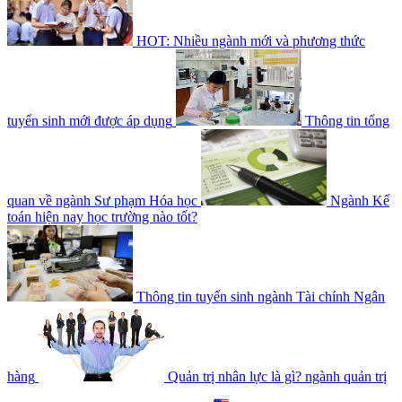
HOT: Nhiều ngành mới và phương thức
tuyển sinh mới được áp dụng
Thông tin tổng
quan về ngành Sư phạm Hóa học
Ngành Kế
toán hiện nay học trường nào tốt?
Thông tin tuyển sinh ngành Tài chính Ngân
hàng
Quản trị nhân lực là gì? ngành quản trị