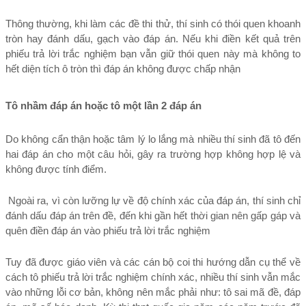
Thông thường, khi làm các đề thi thử, thí sinh có thói quen khoanh 
tròn hay đánh dấu, gạch vào đáp án. Nếu khi điền kết quả trên 
phiếu trả lời trắc nghiệm bạn vẫn giữ thói quen này mà không to 
hết diện tích ô tròn thì đáp án không được chấp nhận 
Tô nhầm đáp án hoặc tô một lần 2 đáp án
Do không cẩn thận hoặc tâm lý lo lắng mà nhiều thí sinh đã tô đến 
hai đáp án cho một câu hỏi, gây ra trường hợp không hợp lệ và 
không được tính điểm.
 Ngoài ra, vì còn lưỡng lự về độ chính xác của đáp án, thí sinh chỉ 
đánh dấu đáp án trên đề, đến khi gần hết thời gian nên gấp gáp và 
quên điền đáp án vào phiếu trả lời trắc nghiệm
Tuy đã được giáo viên và các cán bộ coi thi hướng dẫn cụ thể về 
cách tô phiếu trả lời trắc nghiệm chính xác, nhiều thí sinh vẫn mắc 
vào những lỗi cơ bản, không nên mắc phải như: tô sai mã đề, đáp 