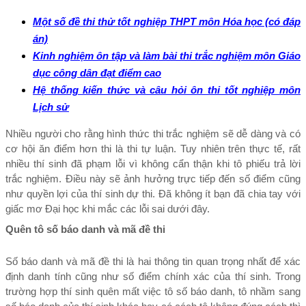
Một số đề thi thử tốt nghiệp THPT môn Hóa học (có đáp
án)
Kinh nghiệm ôn tập và làm bài thi trắc nghiệm môn Giáo
dục công dân đạt điểm cao
Hệ thống kiến thức và câu hỏi ôn thi tốt nghiệp môn
Lịch sử
Nhiều người cho rằng hình thức thi trắc nghiệm sẽ dễ dàng và có 
cơ hội ăn điểm hơn thi là thi tự luận. Tuy nhiên trên thực tế, rất 
nhiều thí sinh đã phạm lỗi vì không cẩn thận khi tô phiếu trả lời 
trắc nghiệm. 
Điều này sẽ ảnh hưởng trực tiếp đến số điểm cũng 
như quyền lợi của thí sinh dự thi. Đã không ít bạn đã chia tay với 
giấc mơ Đại học khi mắc các lỗi sai dưới đây.
Quên tô số báo danh và mã đề thi
Số báo danh và mã đề thi là hai thông tin quan trọng nhất để xác 
định danh tính cũng như số điểm chính xác của thí sinh. Trong 
trường hợp thí sinh quên mất việc tô số báo danh, tô nhầm sang 