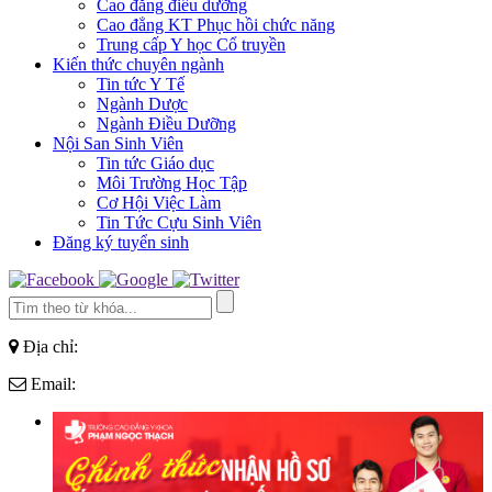
Cao đẳng điều dưỡng
Cao đẳng KT Phục hồi chức năng
Trung cấp Y học Cổ truyền
Kiến thức chuyên ngành
Tin tức Y Tế
Ngành Dược
Ngành Điều Dưỡng
Nội San Sinh Viên
Tin tức Giáo dục
Môi Trường Học Tập
Cơ Hội Việc Làm
Tin Tức Cựu Sinh Viên
Đăng ký tuyển sinh
Địa chỉ:
Email: