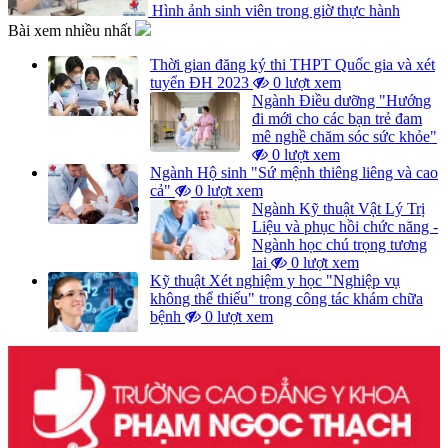
Hình ảnh sinh viên trong giờ thực hành
Bài xem nhiều nhất
Thời gian đăng ký thi THPT Quốc gia và xét
tuyển ĐH 2023
0 lượt xem
Ngành Điều dưỡng "Hướng
đi mới cho các bạn trẻ đam
mê nghề chăm sóc sức khỏe"
0 lượt xem
Ngành Hộ sinh "Sứ mệnh thiêng liêng và cao
cả"
0 lượt xem
Ngành Kỹ thuật Vật Lý Trị
Liệu và phục hồi chức năng -
Ngành học chú trọng tương
lai
0 lượt xem
Kỹ thuật Xét nghiệm y học "Nghiệp vụ
không thể thiếu" trong công tác khám chữa
bệnh
0 lượt xem