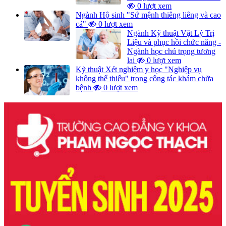
0 lượt xem
Ngành Hộ sinh "Sứ mệnh thiêng liêng và cao
cả"
0 lượt xem
Ngành Kỹ thuật Vật Lý Trị
Liệu và phục hồi chức năng -
Ngành học chú trọng tương
lai
0 lượt xem
Kỹ thuật Xét nghiệm y học "Nghiệp vụ
không thể thiếu" trong công tác khám chữa
bệnh
0 lượt xem