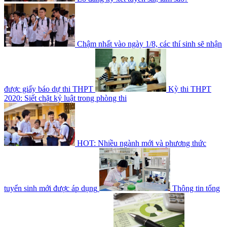
Chậm nhất vào ngày 1/8, các thí sinh sẽ nhận
được giấy báo dự thi THPT
Kỳ thi THPT
2020: Siết chặt kỷ luật trong phòng thi
HOT: Nhiều ngành mới và phương thức
tuyển sinh mới được áp dụng
Thông tin tổng