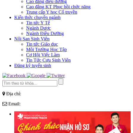
Cao đẳng điều dưỡng
Cao đẳng KT Phục hồi chức năng
Trung cấp Y học Cổ truyền
Kiến thức chuyên ngành
Tin tức Y Tế
Ngành Dược
Ngành Điều Dưỡng
Nội San Sinh Viên
Tin tức Giáo dục
Môi Trường Học Tập
Cơ Hội Việc Làm
Tin Tức Cựu Sinh Viên
Đăng ký tuyển sinh
Địa chỉ:
Email: