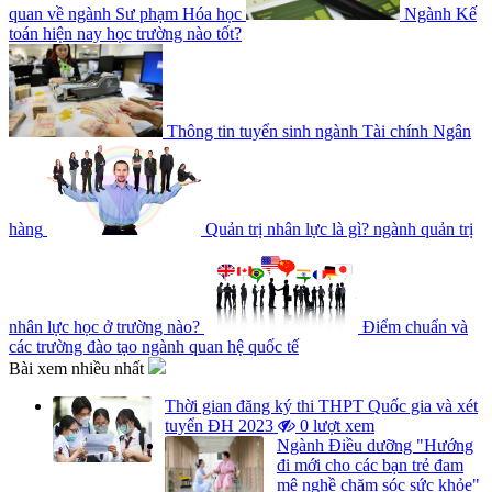
quan về ngành Sư phạm Hóa học
Ngành Kế
toán hiện nay học trường nào tốt?
Thông tin tuyển sinh ngành Tài chính Ngân
hàng
Quản trị nhân lực là gì? ngành quản trị
nhân lực học ở trường nào?
Điểm chuẩn và
các trường đào tạo ngành quan hệ quốc tế
Bài xem nhiều nhất
Thời gian đăng ký thi THPT Quốc gia và xét
tuyển ĐH 2023
0 lượt xem
Ngành Điều dưỡng "Hướng
đi mới cho các bạn trẻ đam
mê nghề chăm sóc sức khỏe"