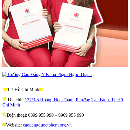
TP. Hồ Chí Minh
Địa chỉ:
127/3-5 Hoàng Hoa Thám, Phường Tân Bình, TP.Hồ
Chí Minh
Điện thoại: 0899 955 990 – 0969 955 990
Website:
caodangduoctphcm.org.vn