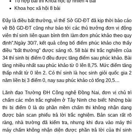
Tổ hợp bài thi Khoa học tự nhiên 4 bài
Khoa học xã hội 8 bài
Đây là điều bất thường, vì thế Sở GD-ĐT đã kịp thời báo cáo
về Bộ GD-ĐT cũng như báo tới các thủ trưởng đơn vị động
viên thí sinh liên quan bình tĩnh làm đơn phúc khảo theo quy
định”.Ngày 30/7, kết quả công bố điểm phúc khảo cho thấy
điều “bất thường” được sáng rõ. 58 bài thi trắc nghiệm của
34 thí sinh bị điểm 0 đều được tăng điểm sau phúc khảo. Bài
tăng nhiều nhất sau phúc khảo từ 0 lên 8,75. Mức điểm tăng
thấp nhất từ 0 lên 2. Có thí sinh là học sinh giỏi quốc gia 2
năm liền bị 3 điểm 0, nay sau phúc khảo có tổng 20,5…
Lãnh đạo Trường ĐH Công nghệ Đồng Nai, đơn vị chủ trì
chấm các môn trắc nghiệm ở Tây Ninh cho biết: Những bài
thi bị điểm 0 là do phần mềm chấm thi không nhận dạng
được bản scan phiếu trả lời trắc nghiệm. Bản scan rất rõ
ràng, nhà trường đã kiểm tra, nhưng khi đưa vào máy thì
máy chấm không nhận diện được phần trả lời của thí sinh