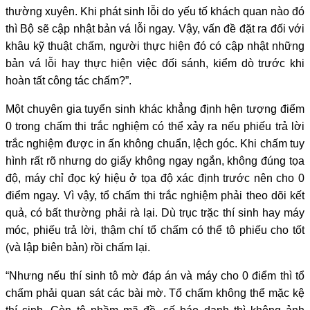
thường xuyên. Khi phát sinh lỗi do yếu tố khách quan nào đó
thì Bộ sẽ cập nhật bản vá lỗi ngay. Vậy, vấn đề đặt ra đối với
khâu kỹ thuật chấm, người thực hiện đó có cập nhật những
bản vá lỗi hay thực hiện việc đối sánh, kiểm dò trước khi
hoàn tất công tác chấm?”.
Một chuyên gia tuyển sinh khác khẳng định hện tượng điểm
0 trong chấm thi trắc nghiệm có thể xảy ra nếu phiếu trả lời
trắc nghiệm được in ấn không chuẩn, lệch góc. Khi chấm tuy
hình rất rõ nhưng do giấy không ngay ngắn, không đúng tọa
độ, máy chỉ đọc ký hiệu ở tọa độ xác định trước nên cho 0
điểm ngay. Vì vậy, tổ chấm thi trắc nghiệm phải theo dõi kết
quả, có bất thường phải rà lại. Dù trục trặc thí sinh hay máy
móc, phiếu trả lời, thậm chí tổ chấm có thể tô phiếu cho tốt
(và lập biên bản) rồi chấm lại.
“Nhưng nếu thí sinh tô mờ đáp án và máy cho 0 điểm thì tổ
chấm phải quan sát các bài mờ. Tổ chấm không thể mặc kệ