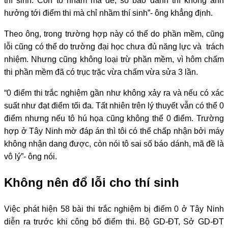
thí sinh. Còn tô nhầm mã đề, số báo danh thì không ảnh
hưởng tới điểm thi mà chỉ nhầm thí sinh”- ông khẳng định.
Theo ông, trong trường hợp này có thể do phần mềm, cũng
lỗi cũng có thể do trường đại học chưa đủ năng lực và trách
nhiệm. Nhưng cũng không loại trừ phần mềm, vì hôm chấm
thi phần mềm đã có trục trặc vừa chấm vừa sửa 3 lần.
“0 điểm thi trắc nghiệm gần như không xảy ra và nếu có xác
suất như đạt điểm tối đa. Tất nhiên trên lý thuyết vẫn có thể 0
điểm nhưng nếu tô hú họa cũng không thể 0 điểm. Trường
hợp ở Tây Ninh mờ đáp án thì tôi có thể chấp nhận bởi máy
không nhận dang được, còn nói tô sai số báo dánh, mã đề là
vô lý”- ông nói.
Không nên đổ lỗi cho thí sinh
Việc phát hiện 58 bài thi trắc nghiệm bị điểm 0 ở Tây Ninh
diễn ra trước khi công bố điểm thi. Bộ GD-ĐT, Sở GD-ĐT