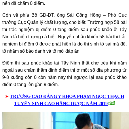
nên đã chấm 0 điểm.
Còn về phía Bộ GD-ĐT, ông Sái Công Hồng – Phó Cục
trưởng Cục Quản lý chất lượng, cho biết: Trường hợp 58 bài
thi trắc nghiệm bị điểm 0 tăng điểm sau phúc khảo ở Tây
Ninh là hiện tượng cá biệt. Nguyên nhân khiến 58 bài thi trắc
nghiệm bị điểm 0 được phát hiện là do thí sinh tô sai mã đề,
tô nhầm số báo danh và tô mờ đáp án.
Điểm thi sau phúc khảo tại Tây Ninh thật chớ trêu khi năm
ngoái sau chấm thẩm định điểm thi ở một số địa phương từ
9-8 xuống còn 0 còn năm nay thì ngược lại sau phúc khảo
điểm 0 tăng lên gần 9 điểm.
➤
TRƯỜNG CAO ĐẲNG Y KHOA PHẠM NGỌC THẠCH
TUYỂN SINH CAO ĐẲNG DƯỢC NĂM 2019