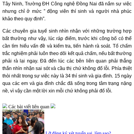
Tây Ninh, Trường ĐH Công nghệ Đồng Nai đã nắm sự việc
nhưng chỉ ở mức ” động viên thí sinh và người nhà phúc
khảo theo quy định”.
Các chuyên gia tuyể sinh nhìn nhận với những trường hợp
bất thường như vậy, lúc ráp điểm, trước khi công bố có thể
cần tìm hiểu vấn đề và kiểm tra, tiến hành rà soát. Tổ chấm
trắc nghiệm phải luôn theo dõi kết quả chấm, nếu bất thường
phải rà lại ngay. Đã đến lúc các bên liên quan phải thẳng
thắn nhìn nhận sai sót và cầu thị chứ không đổ lỗi. Phía thiệt
thòi nhất trong sự việc này là 34 thí sinh và gia đình. 15 ngày
qua các em và gia đình chắc đã sống trong tâm trạng nặng
nề, vì vậy cần một lời xin mỗi chứ không phải đổ lỗi.
Các bài viết liên quan
Lỡ đăng ký xét tuyển sai, làm sao?