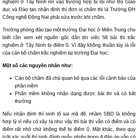
nghiệm ở Tây Ninh rơi vào trường hợp bị lỗi như Bộ Giáo
dục và Đào tạo nhận định thì đơn vị chấm thi là Trường ĐH
Công nghệ Đồng Nai phải sửa trước khi chấm.
Trưởng phòng đào tạo một trường Đại học ở Miền Trung cho
biết cần xem xét nguồn gốc dẫn tới việc 58 bài thi trắc
nghiệm ở Tây Ninh bị điểm 0. Vì đây không thuần túy là lỗi
của cán bộ chấm trắc nghiệm tại trường Đại học;
Một số các nguyên nhân như:
Cán bộ chấm đã chủ quan bỏ qua các lỗi cảnh báo của
phần mềm
Phần mềm không nhận dạng được bài thi và có bất
thường
Nếu nhận định thí sinh tô sai mã đề, nhầm SBD là không
hợp lý vì nếu có xảy ra như vậy thì bài thi vẫn có điểm và có
điểm rất nhỏ chứ không thể bị điểm 0. Mặt khác, theo quy
luật xác suất thí sinh đánh ngẫu nhiên trong 4 đáp án vẫn có