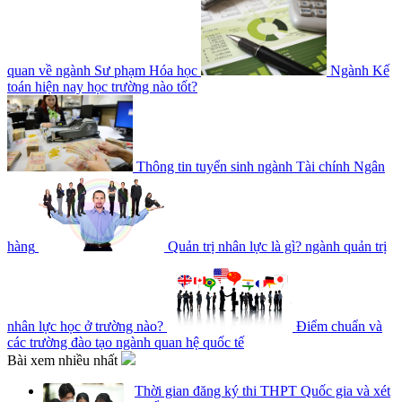
quan về ngành Sư phạm Hóa học
Ngành Kế
toán hiện nay học trường nào tốt?
Thông tin tuyển sinh ngành Tài chính Ngân
hàng
Quản trị nhân lực là gì? ngành quản trị
nhân lực học ở trường nào?
Điểm chuẩn và
các trường đào tạo ngành quan hệ quốc tế
Bài xem nhiều nhất
Thời gian đăng ký thi THPT Quốc gia và xét