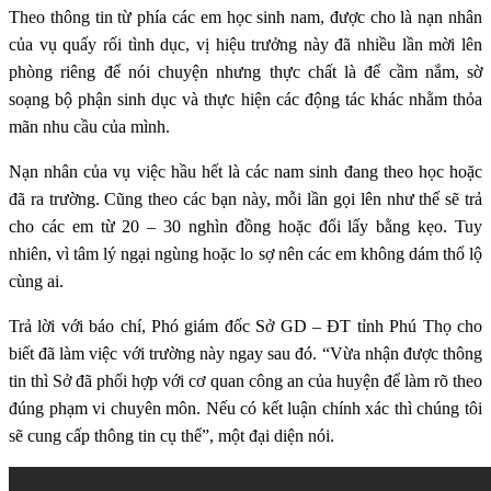
Theo thông tin từ phía các em học sinh nam, được cho là nạn nhân
của vụ quấy rối tình dục, vị hiệu trưởng này đã nhiều lần mời lên
phòng riêng để nói chuyện nhưng thực chất là để cầm nắm, sờ
soạng bộ phận sinh dục và thực hiện các động tác khác nhằm thỏa
mãn nhu cầu của mình.
Nạn nhân của vụ việc hầu hết là các nam sinh đang theo học hoặc
đã ra trường. Cũng theo các bạn này, mỗi lần gọi lên như thế sẽ trả
cho các em từ 20 – 30 nghìn đồng hoặc đổi lấy bằng kẹo. Tuy
nhiên, vì tâm lý ngại ngùng hoặc lo sợ nên các em không dám thổ lộ
cùng ai.
Trả lời với báo chí, Phó giám đốc Sở GD – ĐT tỉnh Phú Thọ cho
biết đã làm việc với trường này ngay sau đó. “Vừa nhận được thông
tin thì Sở đã phối hợp với cơ quan công an của huyện để làm rõ theo
đúng phạm vi chuyên môn. Nếu có kết luận chính xác thì chúng tôi
sẽ cung cấp thông tin cụ thể”, một đại diện nói.