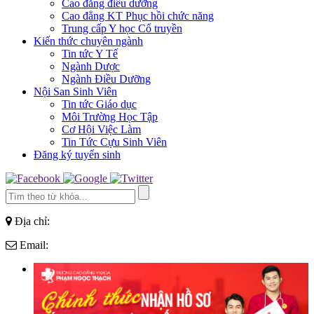
Cao đẳng điều dưỡng
Cao đẳng KT Phục hồi chức năng
Trung cấp Y học Cổ truyền
Kiến thức chuyên ngành
Tin tức Y Tế
Ngành Dược
Ngành Điều Dưỡng
Nội San Sinh Viên
Tin tức Giáo dục
Môi Trường Học Tập
Cơ Hội Việc Làm
Tin Tức Cựu Sinh Viên
Đăng ký tuyển sinh
Địa chỉ:
Email: