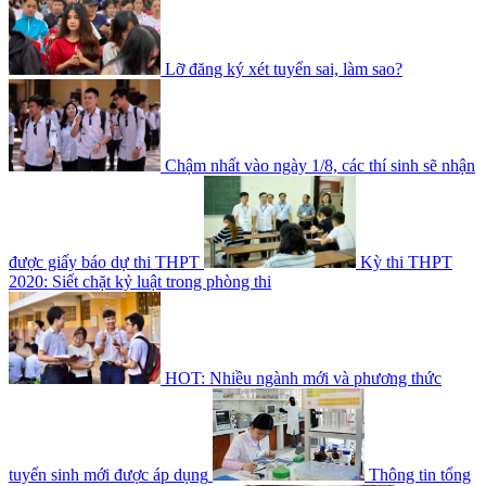
Lỡ đăng ký xét tuyển sai, làm sao?
Chậm nhất vào ngày 1/8, các thí sinh sẽ nhận
được giấy báo dự thi THPT
Kỳ thi THPT
2020: Siết chặt kỷ luật trong phòng thi
HOT: Nhiều ngành mới và phương thức
tuyển sinh mới được áp dụng
Thông tin tổng