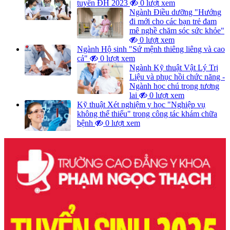
tuyển ĐH 2023
0 lượt xem
Ngành Điều dưỡng "Hướng
đi mới cho các bạn trẻ đam
mê nghề chăm sóc sức khỏe"
0 lượt xem
Ngành Hộ sinh "Sứ mệnh thiêng liêng và cao
cả"
0 lượt xem
Ngành Kỹ thuật Vật Lý Trị
Liệu và phục hồi chức năng -
Ngành học chú trọng tương
lai
0 lượt xem
Kỹ thuật Xét nghiệm y học "Nghiệp vụ
không thể thiếu" trong công tác khám chữa
bệnh
0 lượt xem