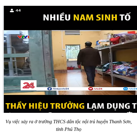
Vụ việc xảy ra ở trường THCS dân tộc nội trú huyện Thanh Sơn,
tỉnh Phú Thọ