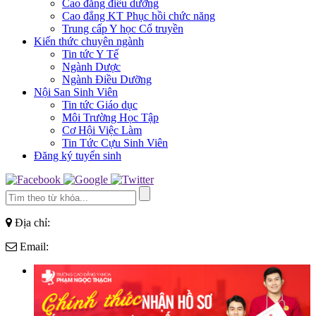
Cao đẳng điều dưỡng
Cao đẳng KT Phục hồi chức năng
Trung cấp Y học Cổ truyền
Kiến thức chuyên ngành
Tin tức Y Tế
Ngành Dược
Ngành Điều Dưỡng
Nội San Sinh Viên
Tin tức Giáo dục
Môi Trường Học Tập
Cơ Hội Việc Làm
Tin Tức Cựu Sinh Viên
Đăng ký tuyển sinh
Địa chỉ:
Email: