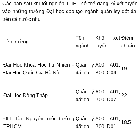
Các bạn sau khi tốt nghiệp THPT có thể đăng ký xét tuyển
vào những trường Đại học đào tạo ngành quản lsy đất đai
trên cả nước như:
Tên
Khối xét
Điểm
Tên trường
ngành
tuyển
chuẩn
Đại Học Khoa Học Tự Nhiên –
Quản lý
A00; A01;
19
Đại Học Quốc Gia Hà Nội
đất đai
B00; C04
Quản lý
A00; A01;
Đại Học Đồng Tháp
22
đất đai
B00; D07
ĐH Tài Nguyên môi trường
Quản lý
A00; A01;
18.5
TPHCM
đất đai
B00; D01