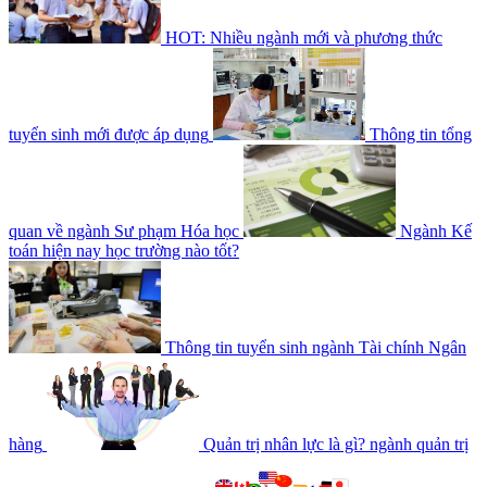
HOT: Nhiều ngành mới và phương thức
tuyển sinh mới được áp dụng
Thông tin tổng
quan về ngành Sư phạm Hóa học
Ngành Kế
toán hiện nay học trường nào tốt?
Thông tin tuyển sinh ngành Tài chính Ngân
hàng
Quản trị nhân lực là gì? ngành quản trị