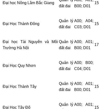
Đại học Nông Lâm Bắc Giang
15
đất đai
B00; D01
Quản lý
A00; A04;
Đại Học Thành Đông
15
đất đai
C03; D01
Đại học Tài Nguyên và Môi
Quản lý
A00; A01;
17
Trường Hà Nội
đất đai
B00; D01
Quản lý
A00; B00;
Đại Học Quy Nhơn
đất đai
C04; D01
Quản lý
A00; A01;
Đại Học Thành Tây
15
đất đai
B00; D01
Quản lý
A00; A01;
Đại Học Tây Đô
15