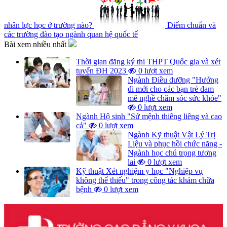
nhân lực học ở trường nào?
Điểm chuẩn và
các trường đào tạo ngành quan hệ quốc tế
Bài xem nhiều nhất
Thời gian đăng ký thi THPT Quốc gia và xét
tuyển ĐH 2023
0 lượt xem
Ngành Điều dưỡng "Hướng
đi mới cho các bạn trẻ đam
mê nghề chăm sóc sức khỏe"
0 lượt xem
Ngành Hộ sinh "Sứ mệnh thiêng liêng và cao
cả"
0 lượt xem
Ngành Kỹ thuật Vật Lý Trị
Liệu và phục hồi chức năng -
Ngành học chú trọng tương
lai
0 lượt xem
Kỹ thuật Xét nghiệm y học "Nghiệp vụ
không thể thiếu" trong công tác khám chữa
bệnh
0 lượt xem