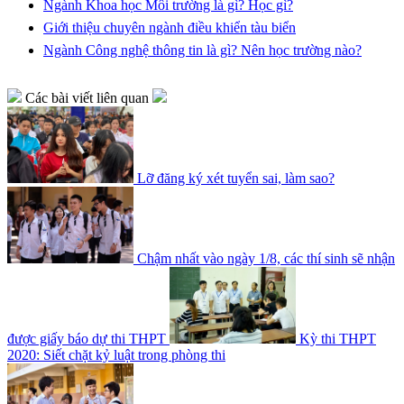
Ngành Khoa học Môi trường là gì? Học gì?
Giới thiệu chuyên ngành điều khiển tàu biển
Ngành Công nghệ thông tin là gì? Nên học trường nào?
Các bài viết liên quan
Lỡ đăng ký xét tuyển sai, làm sao?
Chậm nhất vào ngày 1/8, các thí sinh sẽ nhận
được giấy báo dự thi THPT
Kỳ thi THPT
2020: Siết chặt kỷ luật trong phòng thi