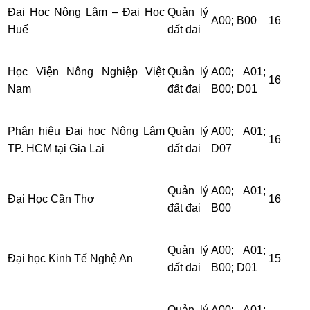
Đại Học Nông Lâm – Đại Học
Quản lý
A00; B00
16
Huế
đất đai
Học Viện Nông Nghiệp Việt
Quản lý
A00; A01;
16
Nam
đất đai
B00; D01
Phân hiệu Đại học Nông Lâm
Quản lý
A00; A01;
16
TP. HCM tại Gia Lai
đất đai
D07
Quản lý
A00; A01;
Đại Học Cần Thơ
16
đất đai
B00
Quản lý
A00; A01;
Đại học Kinh Tế Nghệ An
15
đất đai
B00; D01
Quản lý
A00; A01;