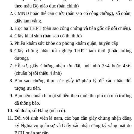
theo mẫu Bộ giáo dục (bản chính)
CMND hoặc thẻ căn cước (bản sao có công chứng), sổ đoàn,
giấy tạm vắng.
Học bạ THPT (bản sao công chứng và bản gốc để đối chiếu).
Giấy khai sinh (bản sao có thị thực)
Phiếu khám sức khỏe do phòng khám quận, huyện cấp
Giấy chứng nhận tốt nghiệp THPT tạm thời (hoặc tương
đương).
Hồ sơ, giấy Chứng nhận ưu đãi, ảnh nhỏ 3×4 hoặc 4×6.
(chuẩn bị tối thiểu 4 ảnh)
Bản sao chứng thực các giấy tờ pháp lý để xác nhận đối
tượng ưu tiên.
Bạn nên chuẩn bị một số tiền theo mức thu phí mà nhà trường
đã thông báo.
Sổ đoàn, sổ Đảng (nếu có).
Đối với sinh viên là nam, các bạn cần giấy chứng nhận đăng
ký Nghĩa vụ quân sự và Giấy xác nhận đăng ký vắng mặt do
BCH quân sự cấp.