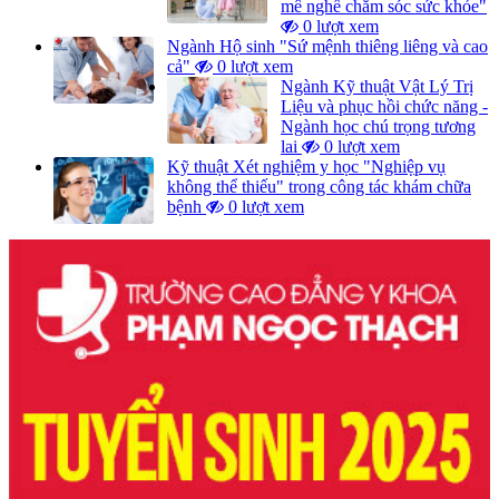
mê nghề chăm sóc sức khỏe"
0 lượt xem
Ngành Hộ sinh "Sứ mệnh thiêng liêng và cao
cả"
0 lượt xem
Ngành Kỹ thuật Vật Lý Trị
Liệu và phục hồi chức năng -
Ngành học chú trọng tương
lai
0 lượt xem
Kỹ thuật Xét nghiệm y học "Nghiệp vụ
không thể thiếu" trong công tác khám chữa
bệnh
0 lượt xem