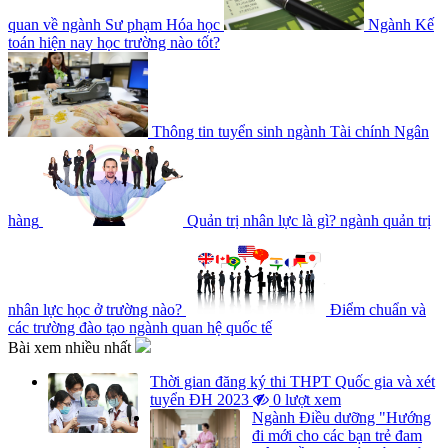
quan về ngành Sư phạm Hóa học
Ngành Kế
toán hiện nay học trường nào tốt?
Thông tin tuyển sinh ngành Tài chính Ngân
hàng
Quản trị nhân lực là gì? ngành quản trị
nhân lực học ở trường nào?
Điểm chuẩn và
các trường đào tạo ngành quan hệ quốc tế
Bài xem nhiều nhất
Thời gian đăng ký thi THPT Quốc gia và xét
tuyển ĐH 2023
0 lượt xem
Ngành Điều dưỡng "Hướng
đi mới cho các bạn trẻ đam