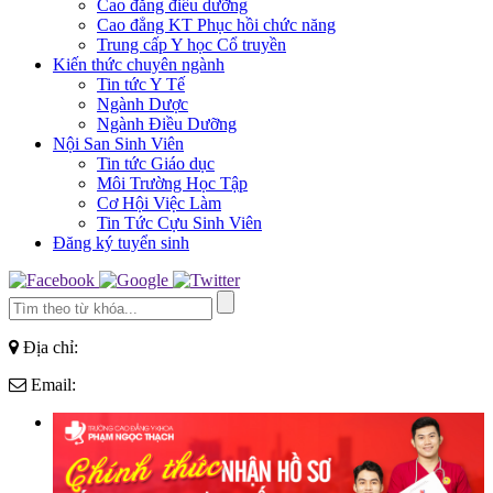
Cao đẳng điều dưỡng
Cao đẳng KT Phục hồi chức năng
Trung cấp Y học Cổ truyền
Kiến thức chuyên ngành
Tin tức Y Tế
Ngành Dược
Ngành Điều Dưỡng
Nội San Sinh Viên
Tin tức Giáo dục
Môi Trường Học Tập
Cơ Hội Việc Làm
Tin Tức Cựu Sinh Viên
Đăng ký tuyển sinh
Địa chỉ:
Email: