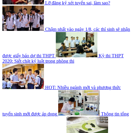
Lỡ đăng ký xét tuyển sai, làm sao?
Chậm nhất vào ngày 1/8, các thí sinh sẽ nhận
được giấy báo dự thi THPT
Kỳ thi THPT
2020: Siết chặt kỷ luật trong phòng thi
HOT: Nhiều ngành mới và phương thức
tuyển sinh mới được áp dụng
Thông tin tổng