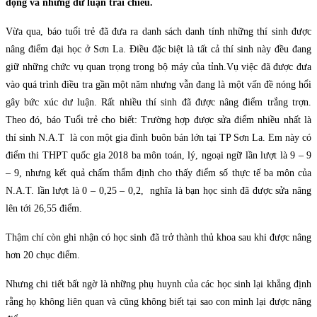
động và những dư luận trái chiều.
Vừa qua, báo tuổi trẻ đã đưa ra danh sách danh tính những thí sinh được
nâng điểm đại học ở Sơn La. Điều đặc biệt là tất cả thí sinh này đều đang
giữ những chức vụ quan trọng trong bộ máy của tỉnh.Vụ việc đã được đưa
vào quá trình điều tra gần một năm nhưng vẫn đang là một vấn đề nóng hổi
gây bức xúc dư luận. Rất nhiều thí sinh đã được nâng điểm trắng trợn.
Theo đó, báo Tuổi trẻ cho biết: Trường hợp được sửa điểm nhiều nhất là
thí sinh N.A.T là con một gia đình buôn bán lớn tại TP Sơn La. Em này có
điểm thi THPT quốc gia 2018 ba môn toán, lý, ngoại ngữ lần lượt là 9 – 9
– 9, nhưng kết quả chấm thẩm định cho thấy điểm số thực tế ba môn của
N.A.T. lần lượt là 0 – 0,25 – 0,2, nghĩa là bạn học sinh đã được sửa nâng
lên tới 26,55 điểm.
Thậm chí còn ghi nhận có học sinh đã trở thành thủ khoa sau khi được nâng
hơn 20 chục điểm.
Nhưng chi tiết bất ngờ là những phụ huynh của các học sinh lại khẳng định
rằng họ không liên quan và cũng không biết tại sao con mình lại được nâng