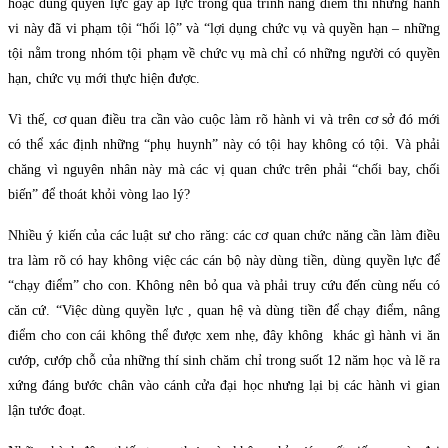
hoặc dùng quyền lực gây áp lực trong quá trình nâng điểm thì những hành
vi này đã vi phạm tội “hối lộ” và “lợi dụng chức vụ và quyền hạn – những
tội nằm trong nhóm tội phạm về chức vụ mà chỉ có những người có quyền
hạn, chức vụ mới thực hiện được.
Vì thế, cơ quan điều tra cần vào cuộc làm rõ hành vi và trên cơ sở đó mới
có thể xác định những “phụ huynh” này có tội hay không có tội. Và phải
chăng vì nguyên nhân này mà các vị quan chức trên phải “chối bay, chối
biến” để thoát khỏi vòng lao lý?
Nhiều ý kiến của các luật sư cho răng: các cơ quan chức năng cần làm điều
tra làm rõ có hay không việc các cán bộ này dùng tiền, dùng quyền lực để
“chạy điểm” cho con. Không nên bỏ qua và phải truy cứu đến cùng nếu có
căn cứ. “Việc dùng quyền lực , quan hệ và dùng tiền để chạy điểm, nâng
điểm cho con cái không thể được xem nhẹ, đây không khác gì hành vi ăn
cướp, cướp chỗ của những thí sinh chăm chỉ trong suốt 12 năm học và lẽ ra
xứng đáng bước chân vào cánh cửa đại học nhưng lại bị các hành vi gian
lận tước đoạt.