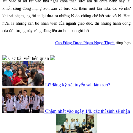
Vụ việc bị sốt rét vào nhà nghỉ khỏa thân sưởi ấm để chữa bệnh này lại
khiến cộng đồng mạng xôn xao và bức xúc thêm một lần nữa. Có vẻ như
khi sai phạm, người ta lại đưa ra những lý do chống chế hết sức vô lý. Hơn
nữa, là những cán bộ nhân viên của ngành giáo dục, thì những hành động
của đối tượng này càng đáng lên án hơn bao giờ hết!
Cao Đẳng Dược Phạm Ngọc Thạch
tổng hợp
Các bài viết liên quan
Lỡ đăng ký xét tuyển sai, làm sao?
Chậm nhất vào ngày 1/8, các thí sinh sẽ nhận