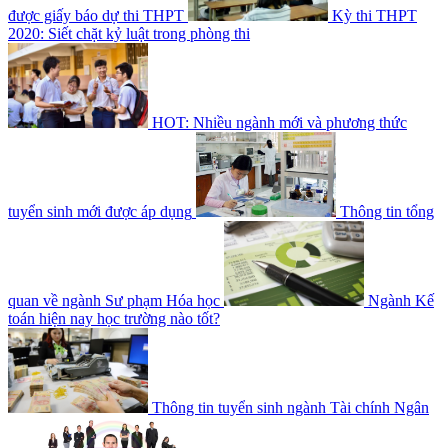
được giấy báo dự thi THPT
Kỳ thi THPT
2020: Siết chặt kỷ luật trong phòng thi
HOT: Nhiều ngành mới và phương thức
tuyển sinh mới được áp dụng
Thông tin tổng
quan về ngành Sư phạm Hóa học
Ngành Kế
toán hiện nay học trường nào tốt?
Thông tin tuyển sinh ngành Tài chính Ngân