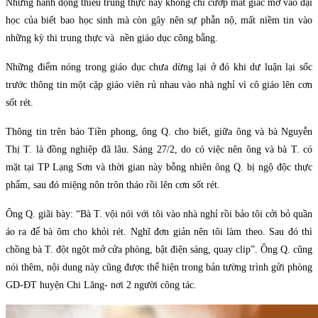
Những hành động thiếu trung thực này không chỉ cướp mất giấc mơ vào đại
học của biết bao học sinh mà còn gây nên sự phẫn nộ, mất niềm tin vào
những kỳ thi trung thực và nền giáo dục công bằng.
Những điểm nóng trong giáo dục chưa dừng lại ở đó khi dư luận lại sốc
trước thông tin một cặp giáo viên rủ nhau vào nhà nghỉ vì cô giáo lên cơn
sốt rét.
Thông tin trên báo Tiền phong, ông Q. cho biết, giữa ông và bà Nguyễn
Thị T. là đồng nghiệp đã lâu. Sáng 27/2, do có việc nên ông và bà T. có
mặt tại TP Lạng Sơn và thời gian này bỗng nhiên ông Q. bị ngộ độc thực
phẩm, sau đó miệng nôn trôn tháo rồi lên cơn sốt rét.
Ông Q. giãi bày: “Bà T. vội nói với tôi vào nhà nghỉ rồi bảo tôi cởi bỏ quần
áo ra để bà ôm cho khỏi rét. Nghĩ đơn giản nên tôi làm theo. Sau đó thì
chồng bà T. đột ngột mở cửa phòng, bật điện sáng, quay clip”. Ông Q. cũng
nói thêm, nội dung này cũng được thể hiện trong bản tường trình gửi phòng
GD-ĐT huyện Chi Lăng- nơi 2 người công tác.