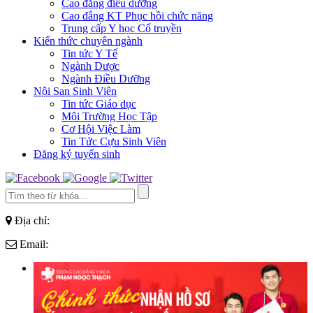
Cao đẳng điều dưỡng
Cao đẳng KT Phục hồi chức năng
Trung cấp Y học Cổ truyền
Kiến thức chuyên ngành
Tin tức Y Tế
Ngành Dược
Ngành Điều Dưỡng
Nội San Sinh Viên
Tin tức Giáo dục
Môi Trường Học Tập
Cơ Hội Việc Làm
Tin Tức Cựu Sinh Viên
Đăng ký tuyển sinh
Địa chỉ:
Email: