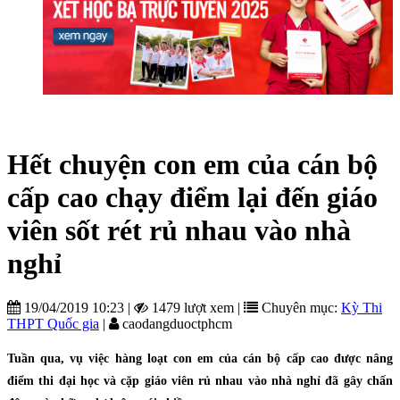
Hết chuyện con em của cán bộ
cấp cao chạy điểm lại đến giáo
viên sốt rét rủ nhau vào nhà
nghỉ
19/04/2019 10:23
|
1479 lượt xem
|
Chuyên mục:
Kỳ Thi
THPT Quốc gia
|
caodangduoctphcm
Tuần qua, vụ việc hàng loạt con em của cán bộ cấp cao được nâng
điểm thi đại học và cặp giáo viên rủ nhau vào nhà nghỉ đã gây chấn