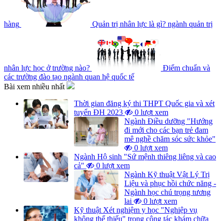
hàng
Quản trị nhân lực là gì? ngành quản trị
nhân lực học ở trường nào?
Điểm chuẩn và
các trường đào tạo ngành quan hệ quốc tế
Bài xem nhiều nhất
Thời gian đăng ký thi THPT Quốc gia và xét
tuyển ĐH 2023
0 lượt xem
Ngành Điều dưỡng "Hướng
đi mới cho các bạn trẻ đam
mê nghề chăm sóc sức khỏe"
0 lượt xem
Ngành Hộ sinh "Sứ mệnh thiêng liêng và cao
cả"
0 lượt xem
Ngành Kỹ thuật Vật Lý Trị
Liệu và phục hồi chức năng -
Ngành học chú trọng tương
lai
0 lượt xem
Kỹ thuật Xét nghiệm y học "Nghiệp vụ
không thể thiếu" trong công tác khám chữa